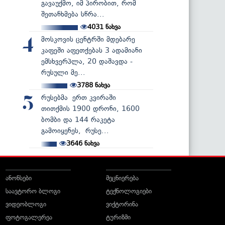
გავაუქმო, იმ პირობით, რომ
შეთანხმება სწრა...
4031
ნახვა
მოსკოვის ცენტრში მდებარე
4
კაფეში აფეთქებას 3 ადამიანი
ემსხვერპლა, 20 დაშავდა -
რუსული მე...
3788
ნახვა
რუსებმა ერთ კვირაში
5
თითქმის 1900 დრონი, 1600
ბომბი და 144 რაკეტა
გამოიყენეს, რუსე...
3646
ნახვა
ანონსები
მეცნიერება
საავტორო ბლოგი
ტექნოლოგიები
ვიდეობლოგი
ვიქტორინა
ფოტოგალერეა
ტურიზმი