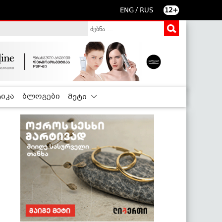
/
ENG
RUS
12+
იკა
ბლოგები
მეტი