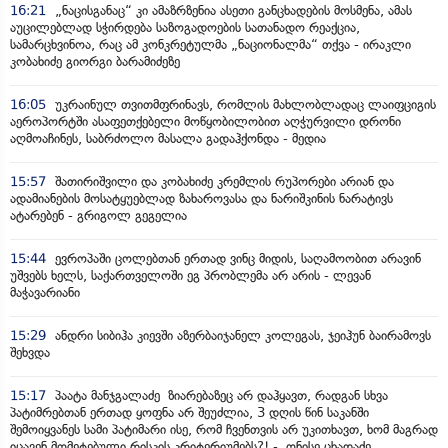
16:21
„ნაცისგანაც“ კი ამაზრზენია ასეთი განცხადების მოსმენა, ამას
აუცილებლად სჭირდება საზოგადოების სათანადო რეაქცია,
სამარცხვინოა, რაც ამ კონკრეტულმა „ნაციონალმა“ თქვა - ირაკლი
კობახიძე გიორგი ბარამიძეზე
16:05
უკრაინულ თვითმფრინავს, რომლის მახლობლადაც ლაიფციგის
აეროპორტში ასაფეთქებელი მოწყობილობით აღჭურვილი დრონი
აღმოაჩინეს, საბრძოლო მასალა გადაჰქონდა - მედია
15:57
შათირიშვილი და კობახიძე კრემლის რუპორები არიან და
ადამიანების მოსატყუებლად ზახაროვასა და ნარიშკინის ნარატივს
ატარებენ - გრიგოლ გეგელია
15:44
ევროპაში ცოლებთან ერთად ვინც მიდის, საღამოობით არავინ
უშვებს ხელს, საქართველოში ეგ პრობლემა არ არის - ლევან
მაჭავარიანი
15:29
ანდრი სიბიჰა კიევში აზერბაიჯანელ კოლეგას, ჯეიჰუნ ბაირამოვს
შეხვდა
15:17
პაატა მანჯგალაძე ზიარებაზეც არ დაჰყავთ, რადგან სხვა
პატიმრებთან ერთად ყოფნა არ შეუძლია, 3 დღის წინ საკანში
შემოიყვანეს სამი პატიმარი ისე, რომ ჩვენთვის არ უკითხავთ, ხომ მაგრად
იცავენ მომეტებული რისკის კრიტერიუმებს?! - ონისე ცხადაძე