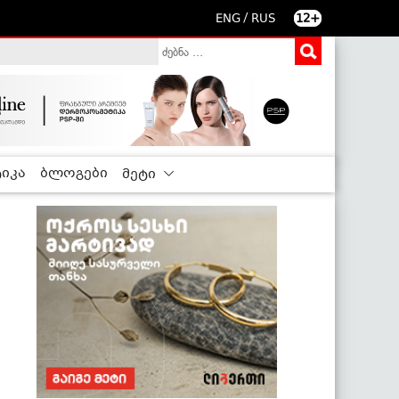
/
ENG
RUS
12+
იკა
ბლოგები
მეტი