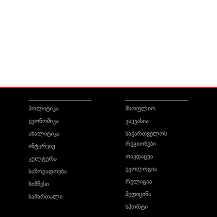
პოლიტიკა
მსოფლიო
ეკონომიკა
კავკასია
ანალიტიკა
საქართველოს
რეგიონები
ინტერვიუ
თავდაცვა
კულტურა
ეკოლოგია
საზოგადოება
რელიგია
ბიზნესი
მედიცინა
სამართალი
სპორტი