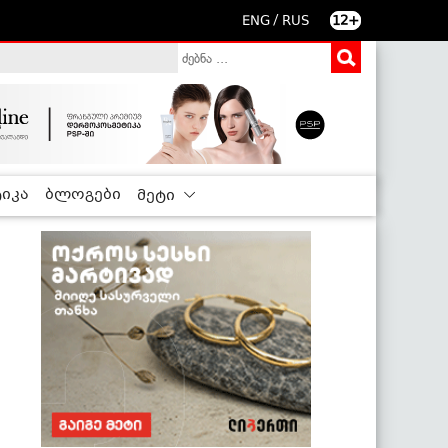
/
ENG
RUS
12+
იკა
ბლოგები
მეტი