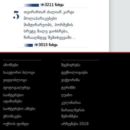
3211
ნახვა
თეირანთან ძალიან კარგი
5
მოლაპარაკებები
მიმდინარეობს, ჰორმუზის
სრუტე მალე გაიხსნება,
წინააღმდეგ შემთხვევაში...
3015
ნახვა
ანონსები
მეცნიერება
საავტორო ბლოგი
ტექნოლოგიები
ვიდეობლოგი
ვიქტორინა
ფოტოგალერეა
ტურიზმი
საინტერესო
ღვინო
ადამიანები
კულინარია
საინტერესო ამბები
მართლწერის
ქრონიკები
შემოწმება
ოქროს ფონდი
არჩევნები 2018