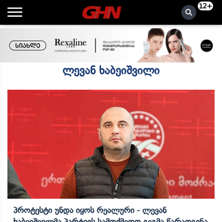
12+
ლევან ხაბეიშვილი
Პროტესტი Უნდა Იყოს Რეალური - Ლევან
Ხაბეიშვილმა Პარტიის Სამოქმედო Გეგმა Წარადგინა