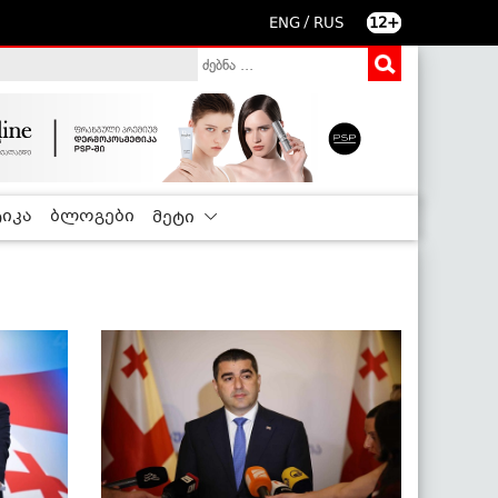
/
ENG
RUS
12+
იკა
ბლოგები
მეტი