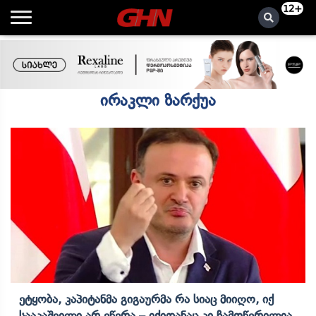
12+
ირაკლი ზარქუა
Ეტყობა, Კაპიტანმა Გიგაურმა Რა Სიაც Მიიღო, Იქ
Სააკაშვილი Არ Ეწერა – Იქიდანაც Კი Ჩამოწერილია,