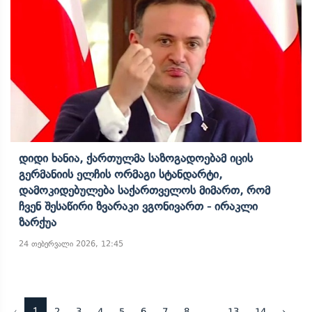
Დიდი Ხანია, Ქართულმა Საზოგადოებამ Იცის
Გერმანიის Ელჩის Ორმაგი Სტანდარტი,
Დამოკიდებულება Საქართველოს Მიმართ, Რომ
Ჩვენ Შესაწირი Ზვარაკი Ვგონივართ - Ირაკლი
Ზარქუა
24 თებერვალი 2026, 12:45
‹
1
...
2
3
4
5
6
7
8
13
14
›