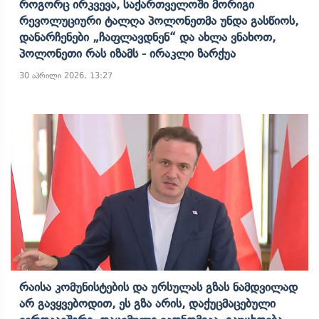
Როგორც Ირკვევა, Საქართველოში Მორიგი
Რევოლუციური Ტალღა Პოლონეთმა Უნდა Გასწიოს,
Დანარჩენები „ჩაფლავდნენ“ Და Ახლა Ვნახოთ,
Პოლონეთი Რას Იზამს - Ირაკლი Ზარქუა
30 აპრილი 2026, 13:27
Რაისა Კომუნისტების Და Ურსულას Გზას Ნამდვილად
Არ Გავყვებოდით, Ეს Გზა Არის, Დაქუცმაცებული