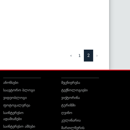
2
›
‹
1
ანონსები
მეცნიერება
საავტორო ბლოგი
ტექნოლოგიები
ვიდეობლოგი
ვიქტორინა
ფოტოგალერეა
ტურიზმი
საინტერესო
ღვინო
ადამიანები
კულინარია
საინტერესო ამბები
მართლწერის