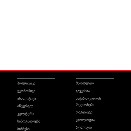
პოლიტიკა
მსოფლიო
ეკონომიკა
კავკასია
ანალიტიკა
საქართველოს
რეგიონები
ინტერვიუ
თავდაცვა
კულტურა
ეკოლოგია
საზოგადოება
რელიგია
ბიზნესი