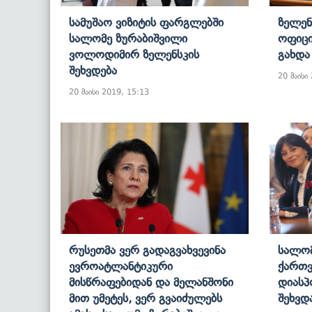
Სამუშაო Ვიზიტის Ფარგლებში
Ზელენ
Სალომე Ზურაბიშვილი
Ოფიცი
Ვოლოდიმირ Ზელენსკის
Გახდა
Შეხვდება
20 მაისი
20 მაისი 2019, 15:13
Რუსეთმა Ვერ Გადაგვახვევინა
Სალომ
Ევროატლანტიკური
Ქართვ
Მისწრაფებიდან Და Მელანშონი
Დიასპ
Მით Უმეტეს, Ვერ Გვაიძულებს
Შეხვდ