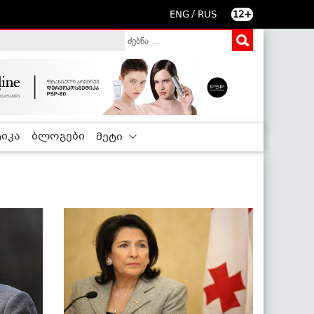
/
ENG
RUS
12+
იკა
ბლოგები
მეტი