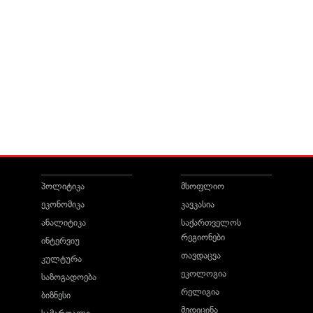
პოლიტიკა
მსოფლიო
ეკონომიკა
კავკასია
ანალიტიკა
საქართველოს
რეგიონები
ინტერვიუ
თავდაცვა
კულტურა
ეკოლოგია
საზოგადოება
რელიგია
ბიზნესი
მედიცინა