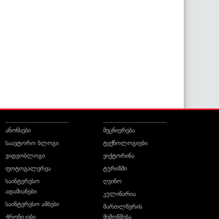
ანონსები
მეცნიერება
საავტორო ბლოგი
ტექნოლოგიები
ვიდეობლოგი
ვიქტორინა
ფოტოგალერეა
ტურიზმი
საინტერესო
ღვინო
ადამიანები
კულინარია
საინტერესო ამბები
მართლწერის
ქრონიკები
შემოწმება