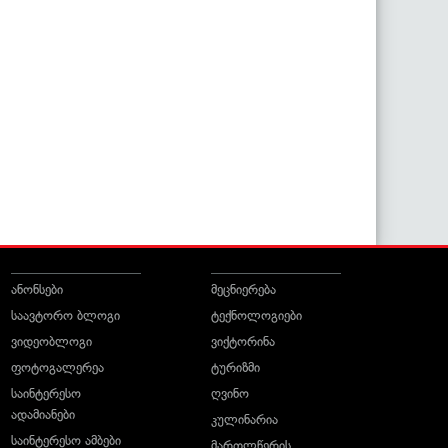
ანონსები
მეცნიერება
საავტორო ბლოგი
ტექნოლოგიები
ვიდეობლოგი
ვიქტორინა
ფოტოგალერეა
ტურიზმი
საინტერესო
ღვინო
ადამიანები
კულინარია
საინტერესო ამბები
მართლწერის