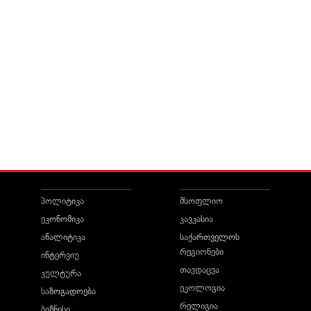
პოლიტიკა
მსოფლიო
ეკონომიკა
კავკასია
ანალიტიკა
საქართველოს
რეგიონები
ინტერვიუ
თავდაცვა
კულტურა
ეკოლოგია
საზოგადოება
რელიგია
ბიზნესი