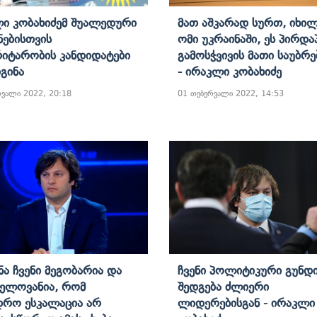
ი Კობახიძემ Შუალედური
Მათ Აშკარად Სურთ, Იხი
ნებისთვის
Ომი Უკრაინაში, Ეს Პირდა
იტარობის Კანდიდატები
Გამოსჭვივის Მათი Საუბრ
გინა
- Ირაკლი Კობახიძე
რვალი 2022, 20:18
01 თებერვალი 2022, 14:53
ნა Ჩვენი Მეგობარია Და
Ჩვენი Პოლიტიკური Გუნდ
ნელოვანია, Რომ
Შედგება Ძლიერი
დრო Ესკალაცია Არ
Ლიდერებისგან - Ირაკლი