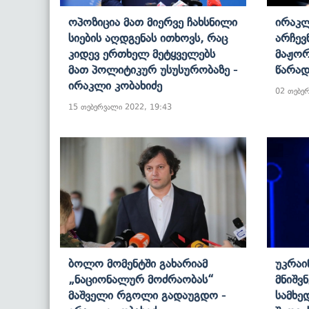
Ოპოზიცია Მათ Მიერვე Ჩახსნილი
Ირაკლ
Სიების Აღდგენას Ითხოვს, Რაც
Არჩევ
Კიდევ Ერთხელ Მეტყველებს
Მაჟორ
Მათ Პოლიტიკურ Უსუსურობაზე -
Წარად
Ირაკლი Კობახიძე
02 თებე
15 თებერვალი 2022, 19:43
Ბოლო Მომენტში Გახარიამ
Უკრაი
„ნაციონალურ Მოძრაობას“
Მნიშვ
Მაშველი Რგოლი Გადაუგდო -
Სამხე