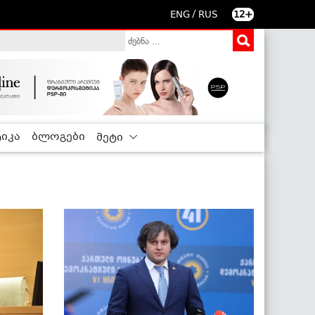
/
ENG
RUS
12+
იკა
ბლოგები
მეტი