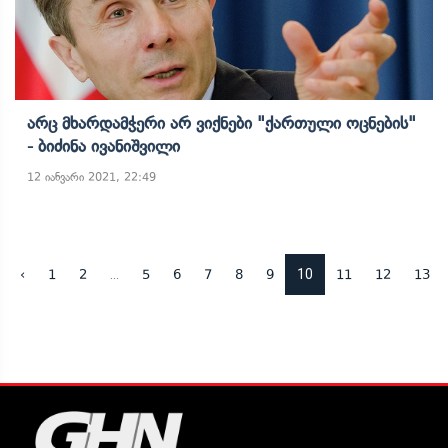
Არც Მხარდამჭერი Არ Ვიქნები "ქართული Ოცნების"
- Ბიძინა Ივანიშვილი
12 იანვარი 2021, 22:49
...
10
‹
1
2
5
6
7
8
9
11
12
13