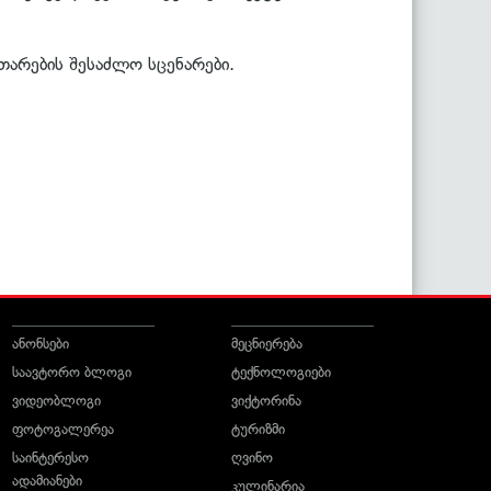
თარების შესაძლო სცენარები.
ანონსები
მეცნიერება
საავტორო ბლოგი
ტექნოლოგიები
ვიდეობლოგი
ვიქტორინა
ფოტოგალერეა
ტურიზმი
საინტერესო
ღვინო
ადამიანები
კულინარია