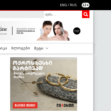
/
ENG
RUS
12+
იკა
ბლოგები
მეტი