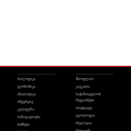
პოლიტიკა
მსოფლიო
ეკონომიკა
კავკასია
ანალიტიკა
საქართველოს
რეგიონები
ინტერვიუ
თავდაცვა
კულტურა
ეკოლოგია
საზოგადოება
რელიგია
ბიზნესი
მედიცინა