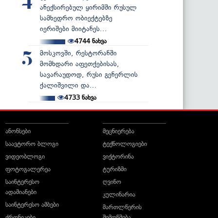
4
ანექსირებულ ყირიმში რუსულ
სამხედრო ობიექტებზე
იერიშები მიიტანეს...
4744
ნახვა
მოსკოვში, რესტორანში
5
მომხდარი აფეთქებისას,
სავარაუდოდ, რუსი გენერლის
ქალიშვილი და...
4733
ნახვა
ანონსები
მეცნიერება
საავტორო ბლოგი
ტექნოლოგიები
ვიდეობლოგი
ვიქტორინა
ფოტოგალერეა
ტურიზმი
საინტერესო
ღვინო
ადამიანები
კულინარია
საინტერესო ამბები
მართლწერის
ქრონიკები
შემოწმება