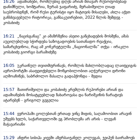
16:26
ადამიანები, რომლებიც დღეს არიან მთავარ რუსოფობებად
დანიშნული, ხოშტარია, ზურაბ ჯაფარიძე, მერაბიშვილი ღიად
საუბრობდნენ, რომ რუსი ტურისტი იყო მატთვის მისაღები, ახლა აქვთ
განსხვავებული რიტორიკა, განსაკუთრებით, 2022 წლის შემდეგ -
კობახიძე
16:21
„ნაცისგანაც“ კი ამაზრზენია ასეთი განცხადების მოსმენა, ამას
აუცილებლად სჭირდება საზოგადოების სათანადო რეაქცია,
სამარცხვინოა, რაც ამ კონკრეტულმა „ნაციონალმა“ თქვა - ირაკლი
კობახიძე გიორგი ბარამიძეზე
16:05
უკრაინულ თვითმფრინავს, რომლის მახლობლადაც ლაიფციგის
აეროპორტში ასაფეთქებელი მოწყობილობით აღჭურვილი დრონი
აღმოაჩინეს, საბრძოლო მასალა გადაჰქონდა - მედია
15:57
შათირიშვილი და კობახიძე კრემლის რუპორები არიან და
ადამიანების მოსატყუებლად ზახაროვასა და ნარიშკინის ნარატივს
ატარებენ - გრიგოლ გეგელია
15:44
ევროპაში ცოლებთან ერთად ვინც მიდის, საღამოობით არავინ
უშვებს ხელს, საქართველოში ეგ პრობლემა არ არის - ლევან
მაჭავარიანი
15:29
ანდრი სიბიჰა კიევში აზერბაიჯანელ კოლეგას, ჯეიჰუნ ბაირამოვს