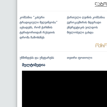
კომპანია “კახური
ქართული ღვინის კომპანია
ტრადიციული მეღვინეობა”
ევროკავშირის მდგრადი
აცხადებს, რომ ქარხნის
ენერგეტიკის ჯილდოს
ტერიტორიიდან რუსეთის
მფლობელი გახდა
დროშა ჩამოხსნეს
უწმინდესს და უნეტარესს
თეთრი ფოთოლი
მულტიმედია