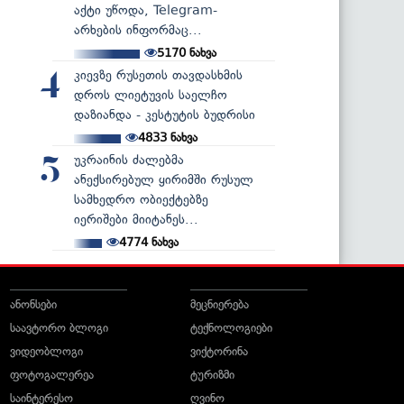
აქტი უწოდა, Telegram-
არხების ინფორმაც...
5170
ნახვა
კიევზე რუსეთის თავდასხმის
4
დროს ლიეტუვის საელჩო
დაზიანდა - კესტუტის ბუდრისი
4833
ნახვა
უკრაინის ძალებმა
5
ანექსირებულ ყირიმში რუსულ
სამხედრო ობიექტებზე
იერიშები მიიტანეს...
4774
ნახვა
ანონსები
მეცნიერება
საავტორო ბლოგი
ტექნოლოგიები
ვიდეობლოგი
ვიქტორინა
ფოტოგალერეა
ტურიზმი
საინტერესო
ღვინო