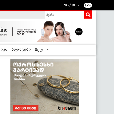
/
ENG
RUS
12+
იკა
ბლოგები
მეტი