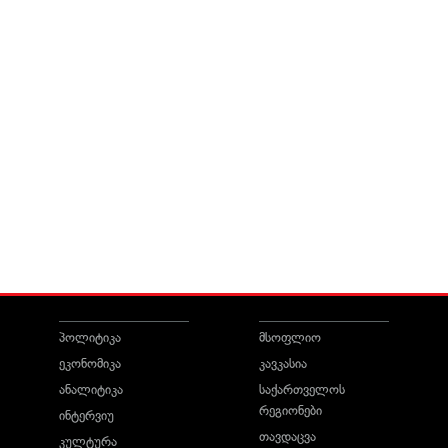
პოლიტიკა
მსოფლიო
ეკონომიკა
კავკასია
ანალიტიკა
საქართველოს
რეგიონები
ინტერვიუ
თავდაცვა
კულტურა