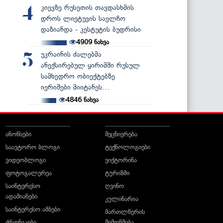
კიევზე რუსეთის თავდასხმის
4
დროს ლიეტუვის საელჩო
დაზიანდა - კესტუტის ბუდრისი
4909
ნახვა
უკრაინის ძალებმა
5
ანექსირებულ ყირიმში რუსულ
სამხედრო ობიექტებზე
იერიშები მიიტანეს...
4846
ნახვა
ანონსები
მეცნიერება
საავტორო ბლოგი
ტექნოლოგიები
ვიდეობლოგი
ვიქტორინა
ფოტოგალერეა
ტურიზმი
საინტერესო
ღვინო
ადამიანები
კულინარია
საინტერესო ამბები
მართლწერის
ქრონიკები
შემოწმება