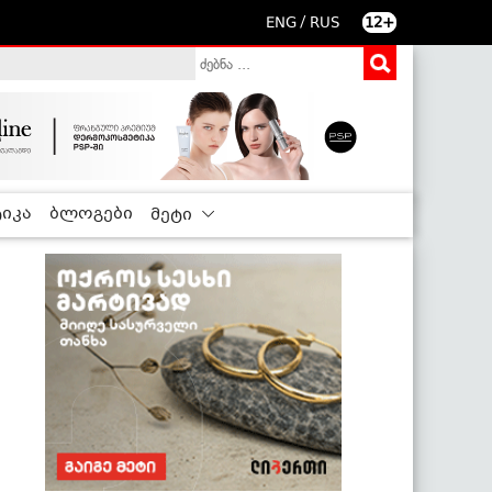
/
ENG
RUS
12+
იკა
ბლოგები
მეტი