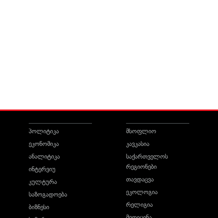
პოლიტიკა
მსოფლიო
ეკონომიკა
კავკასია
ანალიტიკა
საქართველოს
რეგიონები
ინტერვიუ
თავდაცვა
კულტურა
ეკოლოგია
საზოგადოება
რელიგია
ბიზნესი
მედიცინა