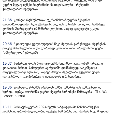
თავდაცვის საშუალებების მიწოდების საკითხზე, რუსეთის ომი სულ
უფრო მეტად იქნება საგრძნობი მათივე სახლში - რუსეთში -
ვოლოდიმირ ზელენსკი
21:36
კორეის რესპუბლიკას უკრაინასთან უფრო მჭიდრო
თანამშრომლობა უნდა ჰქონდეს, ძალიან გვსურს, მივიღოთ სამხრეთ
კორეის მხარდაჭერა იმ მიმართულებით, სადაც დეფიციტი გვაქვს -
ვოლოდიმირ ზელენსკი
20:56
"კოალიცია ცვლილებები" ნიკა მელიას გარემოცვის წევრების -
ცოტნე მირცხულავასა და გაბრიელ კობაიძისთვის ბრალის წაყენებას
"აბსურდულს" უწოდებს
19:37
საქართველოს პოლიტიკურმა ხელმძღვანელობამ, ირაკლი
კობახიძის სახით სამხედრო აგრესიაში დამნაშავედ სააკაშვილი
ოფიციალურად აღიარა, თუმცა პასუხისმგებლობა ქვეყანას უნდა
დაეკისროს - ოკუპირებული ცხინვალის ე.წ. საგარეო
19:36
დონალდ ტრამპს ირანთან ომში გამარჯვების გამოცხადება
სურდა, თუმცა თეირანმა უფრო მკაცრი პირობები წამოაყენა - The Wall
Street Journal
15:11
პროკურატურამ 2024 წელს სამტრედიაში წინასაარჩევნო
კამპანიის დროს ძალადობის ფაქტზე სამ პირს, მათ შორის ნიკა მელიას