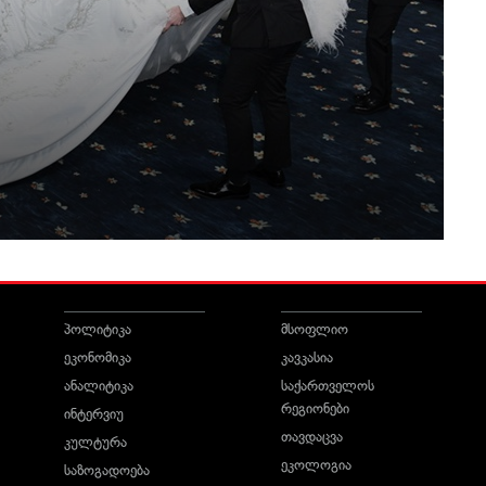
პოლიტიკა
მსოფლიო
ეკონომიკა
კავკასია
ანალიტიკა
საქართველოს
რეგიონები
ინტერვიუ
თავდაცვა
კულტურა
ეკოლოგია
საზოგადოება