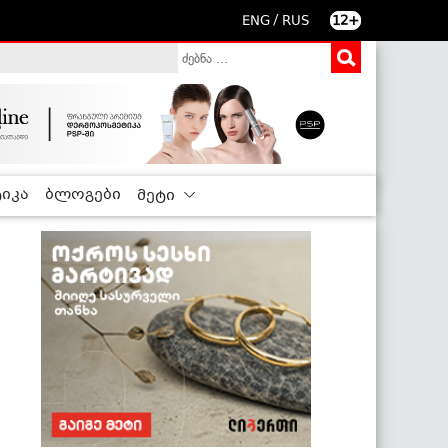
/
ENG
RUS
12+
იკა
ბლოგები
მეტი