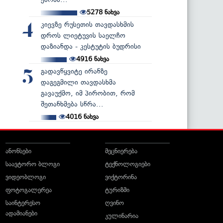
5278
ნახვა
კიევზე რუსეთის თავდასხმის
4
დროს ლიეტუვის საელჩო
დაზიანდა - კესტუტის ბუდრისი
4916
ნახვა
გადავწყვიტე ირანზე
5
დაგეგმილი თავდასხმა
გავაუქმო, იმ პირობით, რომ
შეთანხმება სწრა...
4016
ნახვა
ანონსები
მეცნიერება
საავტორო ბლოგი
ტექნოლოგიები
ვიდეობლოგი
ვიქტორინა
ფოტოგალერეა
ტურიზმი
საინტერესო
ღვინო
ადამიანები
კულინარია