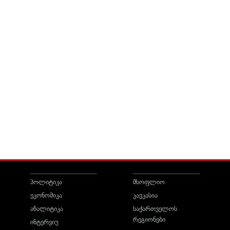
პოლიტიკა
მსოფლიო
ეკონომიკა
კავკასია
ანალიტიკა
საქართველოს
რეგიონები
ინტერვიუ