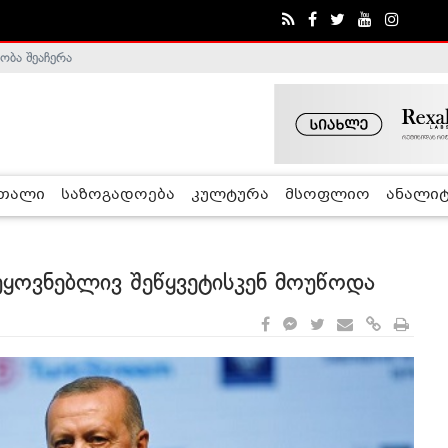
ობა შეაჩერა
ა - ჰელსინკის კომისია
რთალი
საზოგადოება
კულტურა
მსოფლიო
ანალიტ
ყოვნებლივ შეწყვეტისკენ მოუწოდა