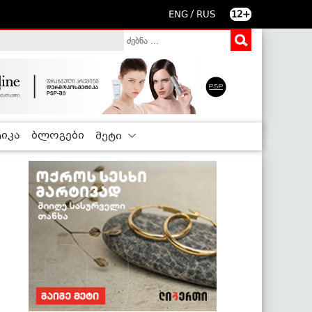
/
ENG
RUS
12+
იკა
ბლოგები
მეტი