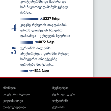
კონტეინერმზიდი ჩაძირა და
სამ ნავთობგადამამუშავებელ
ქარხა...
5237
ნახვა
კიევზე რუსეთის თავდასხმის
4
დროს ლიეტუვის საელჩო
დაზიანდა - კესტუტის ბუდრისი
4872
ნახვა
უკრაინის ძალებმა
5
ანექსირებულ ყირიმში რუსულ
სამხედრო ობიექტებზე
იერიშები მიიტანეს...
4811
ნახვა
ანონსები
მეცნიერება
საავტორო ბლოგი
ტექნოლოგიები
ვიდეობლოგი
ვიქტორინა
ფოტოგალერეა
ტურიზმი