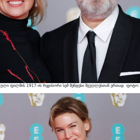
ბული ფილმის 1917-ის რეჟისორი სემ მენდესი მეუღლესთან ერთად. ფოტო