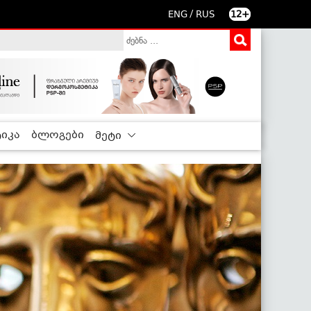
/
ENG
RUS
12+
იკა
ბლოგები
მეტი