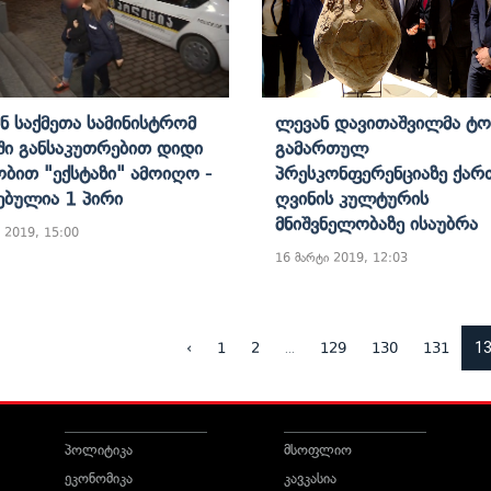
ან Საქმეთა Სამინისტრომ
Ლევან Დავითაშვილმა Ტო
ში Განსაკუთრებით Დიდი
Გამართულ
ბით "ექსტაზი" Ამოიღო -
Პრესკონფერენციაზე Ქა
ებულია 1 Პირი
Ღვინის Კულტურის
Მნიშვნელობაზე Ისაუბრა
 2019, 15:00
16 მარტი 2019, 12:03
...
1
‹
1
2
129
130
131
პოლიტიკა
მსოფლიო
ეკონომიკა
კავკასია