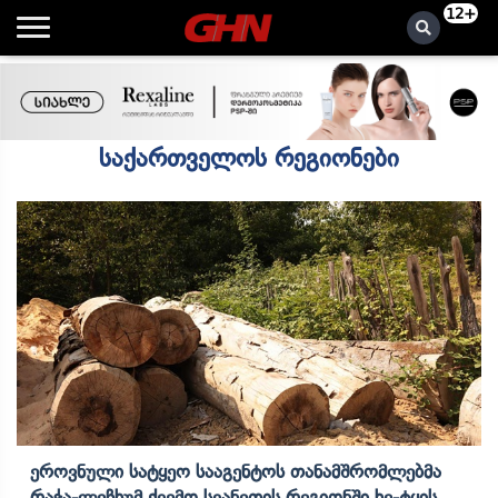
12+
საქართველოს რეგიონები
Ეროვნული Სატყეო Სააგენტოს Თანამშრომლებმა
Რაჭა-Ლეჩხუმ Ქვემო Სვანეთის Რეგიონში Ხე-Ტყის