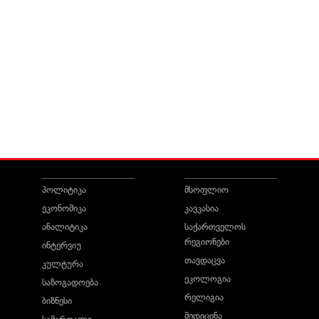
პოლიტიკა
მსოფლიო
ეკონომიკა
კავკასია
ანალიტიკა
საქართველოს
რეგიონები
ინტერვიუ
თავდაცვა
კულტურა
ეკოლოგია
საზოგადოება
რელიგია
ბიზნესი
მედიცინა