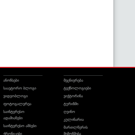
ანონსები
მეცნიერება
საავტორო ბლოგი
ტექნოლოგიები
ვიდეობლოგი
ვიქტორინა
ფოტოგალერეა
ტურიზმი
საინტერესო
ღვინო
ადამიანები
კულინარია
საინტერესო ამბები
მართლწერის
ქრონიკები
შემოწმება