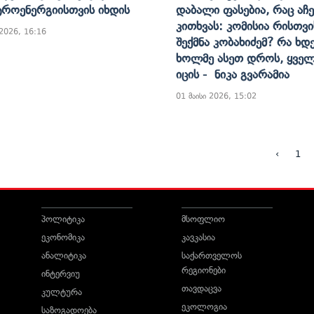
როენერგიისთვის Იხდის
Დაბალი Ფასებია, Რაც Აჩე
Კითხვას: Კომისია Რისთვი
 2026, 16:16
Შექმნა Კობახიძემ? Რა Ხდ
Ხოლმე Ასეთ Დროს, Ყველ
Იცის - Ნიკა Გვარამია
01 მაისი 2026, 15:02
‹
1
პოლიტიკა
მსოფლიო
ეკონომიკა
კავკასია
ანალიტიკა
საქართველოს
რეგიონები
ინტერვიუ
თავდაცვა
კულტურა
ეკოლოგია
საზოგადოება