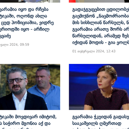
Გვარამია Იყო Და Რჩება
Გადაჯგუფებით Ცდილობე
იკაში, Ოღონდ Ახლა
Გაემიჯნონ „ნაცმოძრაობა
Ცუდ Პოზიციაშია, Ვიდრე
Მის Სისხლიან Წარსულს, Ნ
Პერიოდში Იყო - Არჩილ
Გვარამია Არათუ Შორს Არ
ვაძე
Წარსულიდან, Არამედ Ზუ
Იქიდან Მოდის - Გია Ვოლ
რვალი 2024, 09:59
01 თებერვალი 2024, 12:43
იკაში Მოვდივარ Იმიტომ,
Გვარამია Ჭკუიდან Გადას
ს Საჭირო Მგონია Აქ Და
Სააკაშვილს Ღმერთად