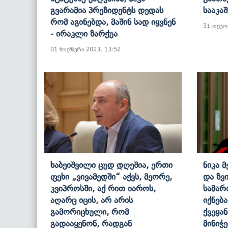
Გვარამია Პრეზიდენტს Დედას
Სააკაშ
Რომ Აგინებდა, Მაშინ Სად Იყვნენ
31 ოქტო
- Ირაკლი Ზარქუა
01 ნოემბერი 2023, 13:52
Ხაბეიშვილი Ცუდ Დღეშია, Ერთი
Ნიკა 
Ფეხი „ვივამედში“ Აქვს, Მეორე,
Და Ზვ
Კვიპროსში, Აქ Რით Იაროს,
Სამარ
Აღარც Იცის, Არ Არის
Იქნებ
Გამორიცხული, Რომ
Ქვეყა
Გადააყენონ, Რადგან
Მინიჭ