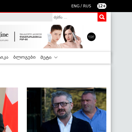
/
ENG
RUS
12+
იკა
ბლოგები
მეტი