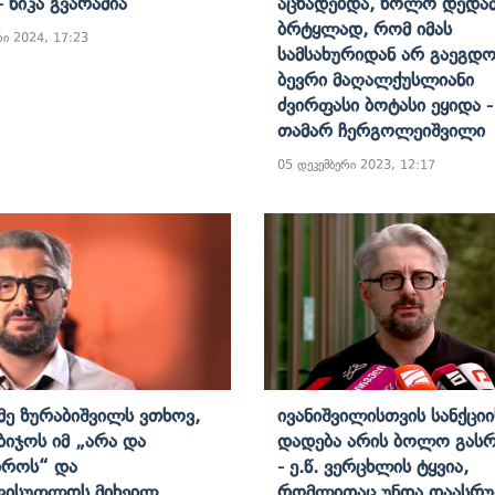
- Ნიკა Გვარამია
Აცხადებდა, Ხოლო Დედამ
Ბრტყლად, Რომ Იმას
რი 2024, 17:23
Სამსახურიდან Არ Გაეგდ
Ბევრი Მაღალქუსლიანი
Ძვირფასი Ბოტასი Ეყიდა -
Თამარ Ჩერგოლეიშვილი
05 დეკემბერი 2023, 12:17
ე Ზურაბიშვილს Ვთხოვ,
Ივანიშვილისთვის Სანქციი
ბიჯოს Იმ „არა Და
Დადება Არის Ბოლო Გა
დროს“ Და
- Ე.წ. Ვერცხლის Ტყვია,
ვისუფლოს Მიხეილ
Რომლითაც Უნდა Დაასრ