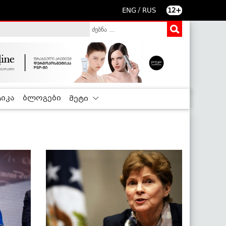
/
ENG
RUS
12+
იკა
ბლოგები
მეტი