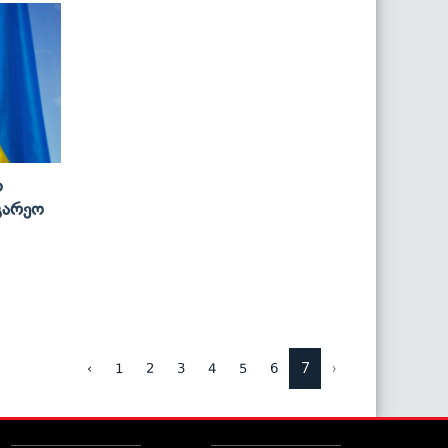
ო
აგარეო
7
›
‹
1
2
3
4
5
6