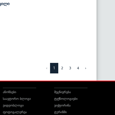
შვილი
‹
1
2
3
4
›
ანონსები
მეცნიერება
საავტორო ბლოგი
ტექნოლოგიები
ვიდეობლოგი
ვიქტორინა
ფოტოგალერეა
ტურიზმი