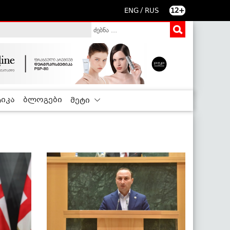
/
ENG
RUS
12+
იკა
ბლოგები
მეტი