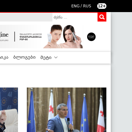
/
ENG
RUS
12+
იკა
ბლოგები
მეტი