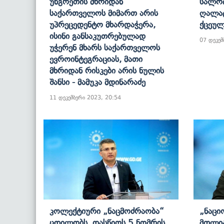
Უნგრეთის Მხრიდან
Სალომ
Საქართველოს Მიმართ Არის
Ღალა
Უპრეცედენტო Მხარდაჭერა,
Ქცეულ
Ისინი Განსაკუთრებულად
07 დეკემ
Უჭერენ Მხარს Საქართველოს
Ევროინტეგრაციას, Მათი
Მხრიდან Რისკები Არის Ნულის
Შანსი - Მამუკა Მდინარაძე
11 დეკემბერი 2023, 20:54
Კოლექტიური „ნაცმოძრაობა“
„ნაცი
Ცდილობს, Დასწიოს 5 Ნომრის
Მთლი