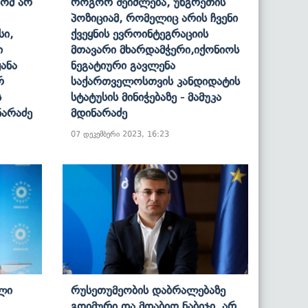
Რომ Არ
Როგორ Შეიძლება, Უნგრეთის
Პოზიციამ, Რომელიც Არის Ჩვენი
სი,
Ქვეყნის Ევროინტეგრაციის
ი
Მთავარი Მხარდამჭერი,იქონიოს
ანა
Ნეგატიური Გავლენა
რ
Საქართველოსთვის Კანდიდატის
ს
Სტატუსის Მინიჭებაზე - Მამუკა
ნარაძე
Მდინარაძე
07 დეკემბერი 2023, 16:23
ლი
Რუსეთუმეობის Დაბრალებაზე
Გოიმური Და Მდაბიო Ნაბიჯი, Არ