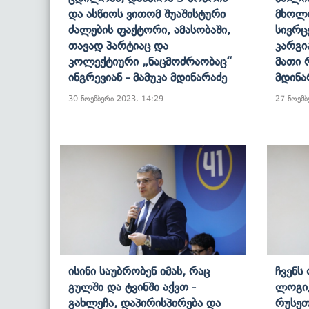
Და Ასწიოს Ვითომ Შუაშისტური
Მხოლ
Ძალების Ფაქტორი, Ამასობაში,
Სივრც
Თავად Პარტიაც Და
Კარგი
Კოლექტიური „ნაცმოძრაობაც“
Მათი Რ
Ინგრევიან - Მამუკა Მდინარაძე
Მდინა
30 ნოემბერი 2023, 14:29
27 ნოემბ
Ისინი Საუბრობენ Იმას, Რაც
Ჩვენს
Გულში Და Ტვინში Აქვთ -
Ლოგიკ
Გახლეჩა, Დაპირისპირება Და
Რუსეთ