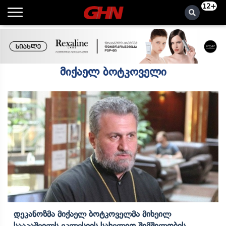
12+
მიქაელ ბოტკოველი
Დეკანოზმა Მიქაელ Ბოტკოველმა Მიხეილ
Სააკაშვილს Ეკლესიის Სახელით Შიმშილობის