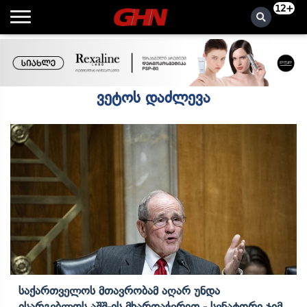
12+
ვეტოს დაძლევა
Საქართველოს Მთავრობამ Აღარ Უნდა
Ისარგებლოს Აშშ-Ის Მხარდაჭერით - Სენატორი Ჯიმ