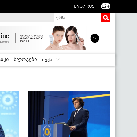
/
ENG
RUS
12+
იკა
ბლოგები
მეტი