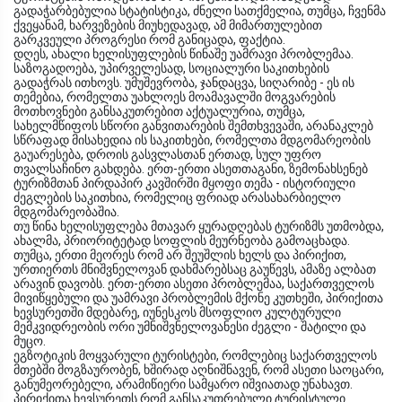
გადაჭარბებულია სტატისტიკა, ძნელი სათქმელია, თუმცა, ჩვენმა
ქვეყანამ, ხარვეზების მიუხედავად, ამ მიმართულებით
გარკვეული პროგრესი რომ განიცადა, ფაქტია.
დღეს, ახალი ხელისუფლების წინაშე უამრავი პრობლემაა.
საზოგადოება, უპირველესად, სოციალური საკითხების
გადაჭრას ითხოვს. უმუშევრობა, ჯანდაცვა, სიღარიბე - ეს ის
თემებია, რომელთა უახლოეს მოამავალში მოგვარების
მოთხოვნები განსაკუთრებით აქტუალურია, თუმცა,
სახელმწიფოს სწორი განვითარების შემთხვევაში, არანაკლებ
სწრაფად მისახედია ის საკითხები, რომელთა მდგომარეობის
გაუარესება, დროის გასვლასთან ერთად, სულ უფრო
თვალსაჩინო გახდება. ერთ-ერთი ასეთთაგანი, ზემონახსენებ
ტურიზმთან პირდაპირ კავშირში მყოფი თემა - ისტორიული
ძეგლების საკითხია, რომელიც ფრიად არასახარბიელო
მდგომარეობაშია.
თუ წინა ხელისუფლება მთავარ ყურადღებას ტურიზმს უთმობდა,
ახალმა, პრიორიტეტად სოფლის მეურნეობა გამოაცხადა.
თუმცა, ერთი მეორეს რომ არ შეუშლის ხელს და პირიქით,
ურთიერთს მნიშვნელოვან დახმარებსაც გაუწევს, ამაზე ალბათ
არავინ დავობს. ერთ-ერთი ასეთი პრობლემაა, საქართველოს
მივიწყებული და უამრავი პრობლემის მქონე კუთხეში, პირიქითა
ხევსურეთში მდებარე, იუნესკოს მსოფლიო კულტურული
მემკვიდრეობის ორი უმნიშვნელოვანესი ძეგლი - შატილი და
მუცო.
ეგზოტიკის მოყვარული ტურისტები, რომლებიც საქართველოს
მთებში მოგზაურობენ, ხშირად აღნიშნავენ, რომ ასეთი საოცარი,
განუმეორებელი, არამიწიერი სამყარო იშვიათად უნახავთ.
პირიქითა ხევსურეთს რომ განსაკუთრებული ტურისტული