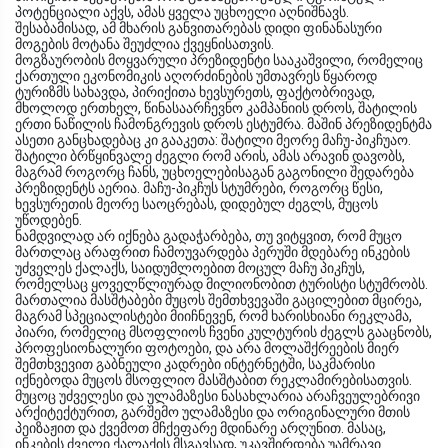
პოტენციალი აქვს, ამას ყველა უცხოელი აღნიშნავს.
შესაბამისად, ამ მხარის განვითარებას დიდი ფინანასური
მოგების მოტანა შეუძლია ქვეყნისათვის.
მოგზაურობის მოყვარული პრეზიდენტი სააკაშვილი, რომელიც
ქართული ეკონომიკის აღორძინების უმთავრეს წყაროდ
ტურიზმს სახავდა, პირიქითა ხევსურეთს, ფაქტობრივად,
მხოლოდ ერთხელ, წინასაარჩევნო კამპანიის დროს, შატილის
ერთი ნაწილის ჩამონგრევის დროს ესტუმრა. მაშინ პრეზიდენტმა
ასეთი განცხადებაც კი გააკეთა: შატილი მეორე მაჩუ-პიკჩუაო.
შატილი ბრწყინვალე ძეგლი რომ არის, ამას არავინ დავობს,
მაგრამ როგორც ჩანს, უცხოელებისაგან გაგონილი შედარება
პრეზიდენტს აერია. მაჩუ-პიკჩუს სტუმრები, როგორც წესი,
ხევსურეთის მეორე საოცრებას, დიდებულ ძეგლს, მუცოს
უწოდებენ.
ნამდვილად არ იქნება გადაჭარბება, თუ ვიტყვით, რომ მუცო
მართლაც არაფრით ჩამოუვარდება პერუში მდებარე ინკების
უძველეს ქალაქს, საიდუმლოებით მოცულ მაჩუ პიკჩუს,
რომელსაც ყოველწლიურად მილიონობით ტურისტი სტუმრობს.
მართალია მასშტაბები მუცოს შემთხვევაში გაცილებით მცირეა,
მაგრამ სპეციალისტები მიიჩნევენ, რომ ხარისხიანი რეკლამა,
პიარი, რომელიც მსოფლიოს ჩვენი კულტურის ძეგლს გააცნობს,
პროფესიონალური ფოტოები, და არა მოლაშქრეების მიერ
შემთხვევით გაბნეული კადრები ინტერნეტში, საკმარისი
იქნებოდა მუცოს მსოფლიო მასშტაბით რეკლამირებისათვის.
მუცოც უძველესი და ულამაზესი ნასახლარია არაჩვეულებრივი
არქიტექტურით, გარშემო ულამაზესი და ორიგინალური მთის
პეიზაჟით და ქვემოთ მჩქეფარე მდინარე არღუნით. მასაც,
ინკების ძველი ქალაქის მსგავსად, უკავშირდება უამრავი