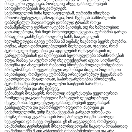
მისტიკური ლეგენდა, რომელიც ასევე დააინტერესებს
საიდუმლოებების მოყვარულებს.
საქართველოს წინა ხელისუფლებამ, ტურიზმი იმდენად
პრიორიტეტულად გამოაცხადა, რომ ჩვენგან სამშობლოში
დაბრუნებულ მილიარდერ დონალდ ტრამპს როცა
თანამემამულე ჟურნალისტებმა ჰკითხეს, თუ რა საშუალებით
ვითარდებოდა, მის მიერ მოწონებული ქვეყანა, ტურიზმის გარდა
არაფერი გაახსენდა. როგორც ჩანს, სააკაშვილის
ხელისუფლება იგივე ტრამპს ამ თემაზე საკმაოდ ბევრს ესაუბრა,
თუმცა, ასეთი დამოკიდებულების მიუხედავად, ფაქტია, რომ
ტურისტული ძეგლების და ადგილების რესტავრაციის თუ
გარეკლამებისას და შერჩევისას ხელისუფლება არასწორ გზას
ადგა, რამაც ეს სფერო არც ისე ეფექტურად აქცია. სიღნაღზე,
ბათუმსა და ახალციხის რაბათზე სწორება მთლად მომგებიანი
არ აღმოჩნდა. მოუგვარებელი აღმოჩნდა მთელი რიგი ისეთი
საკითხებიც, რომელიც ტურიზმზე ორიენტირებულ ქვეყანას არ
ეკადრებოდა. მაგალითად, საპირფარეშოების პრობლემა,
ტურიზმის შესახებ ოფიციალური საიტების ხარისხის
გამოსწორება და ასე შემდეგ.
ნებისმიერ მოგზაურს, რომელიც ინტერესდება ყველაფრით,
რომელიც დაკავშირებულია წარსულის ლეგენდარულ
ძეგლებთან, აუცილებლად დააინტერესებს ყველასაგან
გასხვავებული და გამორჩეული ადგილი, ასეთები კი
საქართველოში, ვინც ჩვენს ქვეყანას კარგად იცნობს და
მოგზაურობაც უყვარს, იცის რომ, პირველ რიგში, სწორედ
ხევსურეთი და ასევე, თუშეთია. ეს ის ადგილებია, რომელიც
საკმარისია ტურისტების მრავალრიცხოვანი ნაკადის მოსაზიდად
და შემდგომში მათი აქტივობის შესანარჩუნებლად და არა