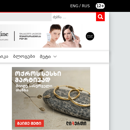
/
ENG
RUS
12+
იკა
ბლოგები
მეტი