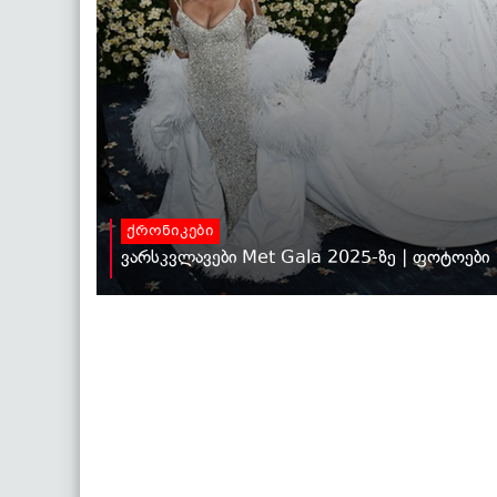
ქრონიკები
ვარსკვლავები Met Gala 2025-ზე | ფოტოები