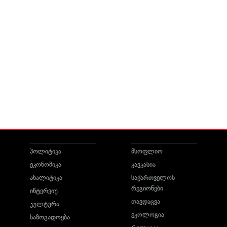
პოლიტიკა
მსოფლიო
ეკონომიკა
კავკასია
ანალიტიკა
საქართველოს
რეგიონები
ინტერვიუ
თავდაცვა
კულტურა
ეკოლოგია
საზოგადოება