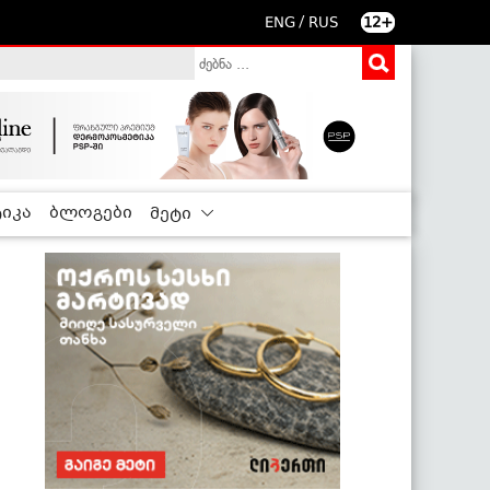
/
ENG
RUS
12+
იკა
ბლოგები
მეტი