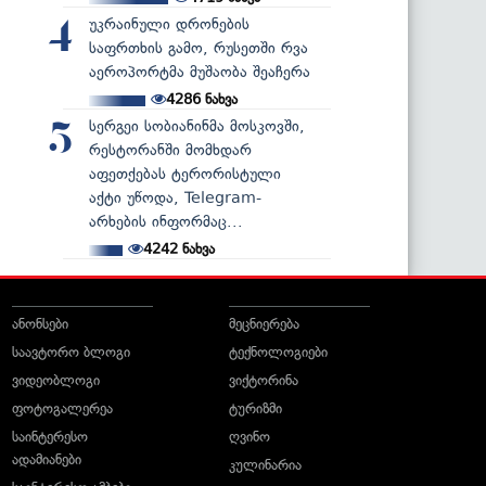
უკრაინული დრონების
4
საფრთხის გამო, რუსეთში რვა
აეროპორტმა მუშაობა შეაჩერა
4286
ნახვა
სერგეი სობიანინმა მოსკოვში,
5
რესტორანში მომხდარ
აფეთქებას ტერორისტული
აქტი უწოდა, Telegram-
არხების ინფორმაც...
4242
ნახვა
ანონსები
მეცნიერება
საავტორო ბლოგი
ტექნოლოგიები
ვიდეობლოგი
ვიქტორინა
ფოტოგალერეა
ტურიზმი
საინტერესო
ღვინო
ადამიანები
კულინარია