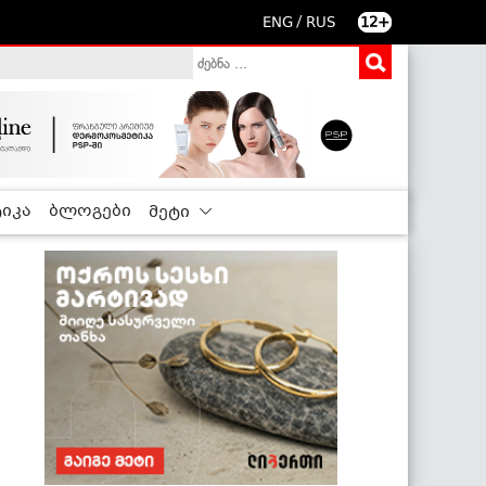
/
ENG
RUS
12+
იკა
ბლოგები
მეტი