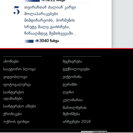
თეირანთან ძალიან კარგი
5
მოლაპარაკებები
მიმდინარეობს, ჰორმუზის
სრუტე მალე გაიხსნება,
წინააღმდეგ შემთხვევაში...
3040
ნახვა
ანონსები
მეცნიერება
საავტორო ბლოგი
ტექნოლოგიები
ვიდეობლოგი
ვიქტორინა
ფოტოგალერეა
ტურიზმი
საინტერესო
ღვინო
ადამიანები
კულინარია
საინტერესო ამბები
მართლწერის
ქრონიკები
შემოწმება
ოქროს ფონდი
არჩევნები 2018