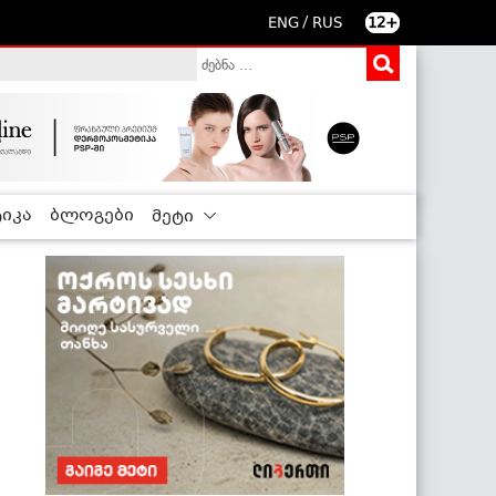
/
ENG
RUS
12+
იკა
ბლოგები
მეტი