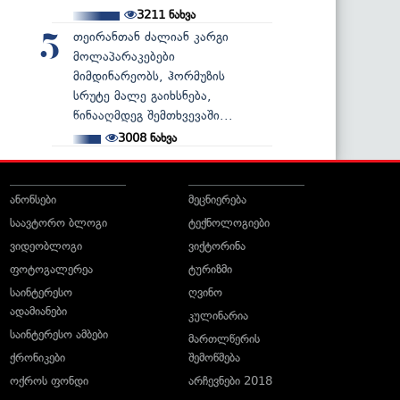
3211
ნახვა
თეირანთან ძალიან კარგი
5
მოლაპარაკებები
მიმდინარეობს, ჰორმუზის
სრუტე მალე გაიხსნება,
წინააღმდეგ შემთხვევაში...
3008
ნახვა
ანონსები
მეცნიერება
საავტორო ბლოგი
ტექნოლოგიები
ვიდეობლოგი
ვიქტორინა
ფოტოგალერეა
ტურიზმი
საინტერესო
ღვინო
ადამიანები
კულინარია
საინტერესო ამბები
მართლწერის
ქრონიკები
შემოწმება
ოქროს ფონდი
არჩევნები 2018