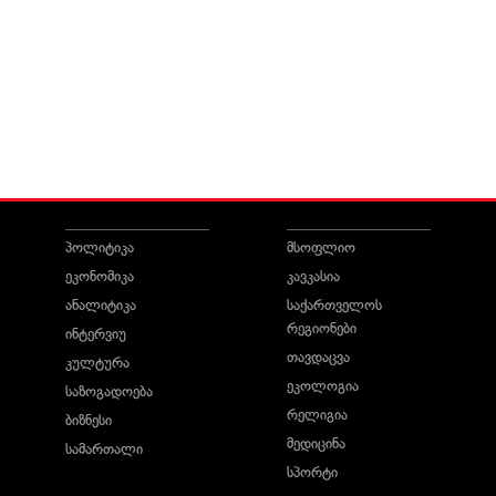
პოლიტიკა
მსოფლიო
ეკონომიკა
კავკასია
ანალიტიკა
საქართველოს
რეგიონები
ინტერვიუ
თავდაცვა
კულტურა
ეკოლოგია
საზოგადოება
რელიგია
ბიზნესი
მედიცინა
სამართალი
სპორტი