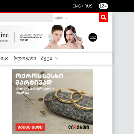
/
ENG
RUS
12+
იკა
ბლოგები
მეტი