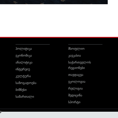
პოლიტიკა
მსოფლიო
ეკონომიკა
კავკასია
ანალიტიკა
საქართველოს
რეგიონები
ინტერვიუ
თავდაცვა
კულტურა
ეკოლოგია
საზოგადოება
რელიგია
ბიზნესი
მედიცინა
სამართალი
სპორტი