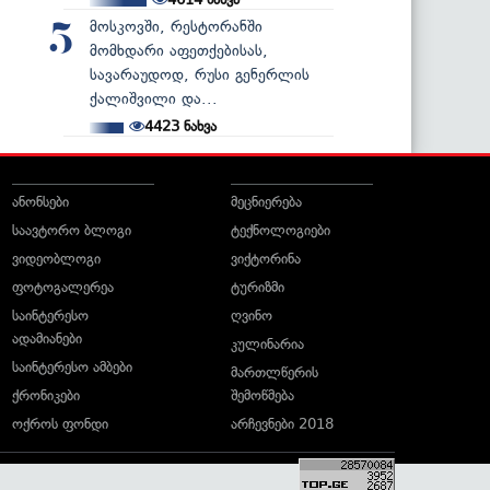
მოსკოვში, რესტორანში
5
მომხდარი აფეთქებისას,
სავარაუდოდ, რუსი გენერლის
ქალიშვილი და...
4423
ნახვა
ანონსები
მეცნიერება
საავტორო ბლოგი
ტექნოლოგიები
ვიდეობლოგი
ვიქტორინა
ფოტოგალერეა
ტურიზმი
საინტერესო
ღვინო
ადამიანები
კულინარია
საინტერესო ამბები
მართლწერის
ქრონიკები
შემოწმება
ოქროს ფონდი
არჩევნები 2018