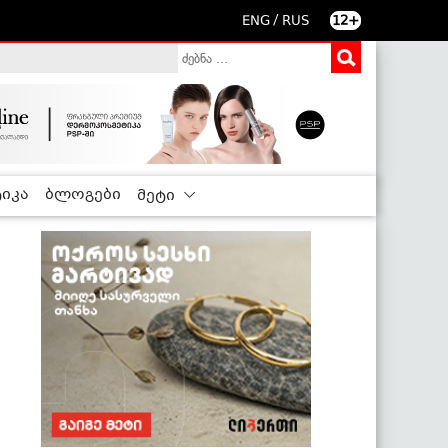
/
ENG
RUS
12+
იკა
ბლოგები
მეტი