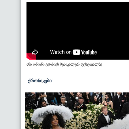
ანა ონიანი ვერბიეს მუსიკალურ ფესტივალზე
ქრონიკები