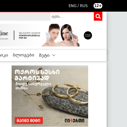
/
ENG
RUS
12+
იკა
ბლოგები
მეტი