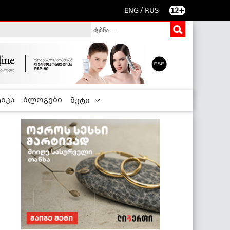
/
ENG
RUS
12+
იკა
ბლოგები
მეტი