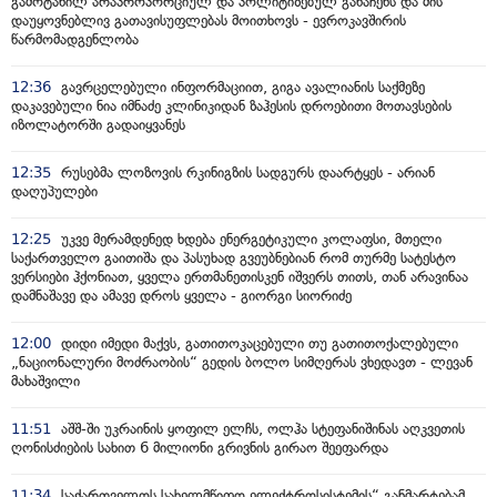
გამოტანილ არაპროპორციულ და პოლიტიზებულ განაჩენს და მის
დაუყოვნებლივ გათავისუფლებას მოითხოვს - ევროკავშირის
წარმომადგენლობა
12:36
გავრცელებული ინფორმაციით, გიგა ავალიანის საქმეზე
დაკავებული ნია იმნაძე კლინიკიდან ზაჰესის დროებითი მოთავსების
იზოლატორში გადაიყვანეს
12:35
რუსებმა ლოზოვის რკინიგზის სადგურს დაარტყეს - არიან
დაღუპულები
12:25
უკვე მერამდენედ ხდება ენერგეტიკული კოლაფსი, მთელი
საქართველო გაითიშა და პასუხად გვეუბნებიან რომ თურმე სატესტო
ვერსიები ჰქონიათ, ყველა ერთმანეთისკენ იშვერს თითს, თან არავინაა
დამნაშავე და ამავე დროს ყველა - გიორგი სიორიძე
12:00
დიდი იმედი მაქვს, გათითოკაცებული თუ გათითოქალებული
„ნაციონალური მოძრაობის“ გედის ბოლო სიმღერას ვხედავთ - ლევან
მახაშვილი
11:51
აშშ-ში უკრაინის ყოფილ ელჩს, ოლჰა სტეფანიშინას აღკვეთის
ღონისძიების სახით 6 მილიონი გრივნის გირაო შეეფარდა
11:34
საქართველოს სახელმწიფო ელექტროსისტემის“ განმარტებამ