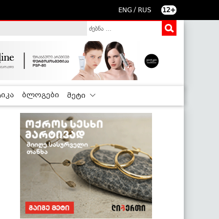
/
ENG
RUS
12+
იკა
ბლოგები
მეტი