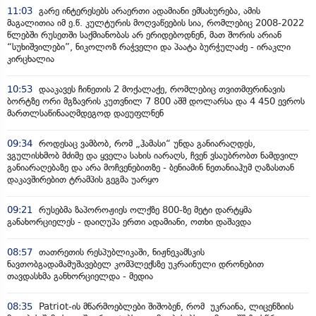
11:03
გარე ინტერესებს არაერთი ადამიანი ემსახურება, ამის
მაგალითია იმ ე.წ. კულტურის მოღვაწეების სია, რომლებიც 2008-2022
წლებში რუსეთში საქმიანობას არ ერიდებოდნენ, მათ შორის არიან
“სუხიშვილები”, ნიკოლოზ რაჭველი და პაატა ბურჭულაძე - ირაკლი
კირცხალია
10:53
დააკავეს ჩინეთის 2 მოქალაქე, რომლებიც თვითმფრინავის
ბორტზე ორი მგზავრის კუთვნილ 7 800 აშშ დოლარსა და 4 450 ევროს
მართლსაწინააღმდეგოდ დაეუფლნენ
09:34
როდესაც ვამბობ, რომ „ჰამასი“ უნდა განიარაღდეს,
ვგულისხმობ მძიმე და ყველა სახის იარაღს, ჩვენ ვსაუბრობთ ნამდვილ
განიარაღებაზე და არა მოჩვენებითზე - ბენიამინ ნეთანიაჰუმ ღაზასთან
დაკავშირებით ტრამპის გეგმა უარყო
09:21
რუსებმა ზაპოროჟიეს ოლქზე 800-ზე მეტი დარტყმა
განახორციელეს - დაიღუპა ერთი ადამიანი, ოთხი დაშავდა
08:57
თათრეთის რესპუბლიკაში, ნიჟნეკამსკის
ნავთობგადამამუშავებელ კომპლექსზე უკრაინული დრონებით
თავდასხმა განხორციელდა - მედია
08:35
Patriot-ის მწარმოებლები შიშობენ, რომ უკრაინა, ლიცენზიის