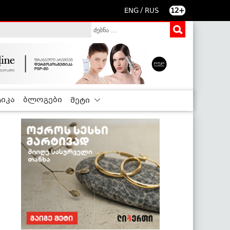
/
ENG
RUS
12+
იკა
ბლოგები
მეტი