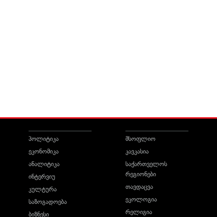
პოლიტიკა
მსოფლიო
ეკონომიკა
კავკასია
ანალიტიკა
საქართველოს
რეგიონები
ინტერვიუ
თავდაცვა
კულტურა
ეკოლოგია
საზოგადოება
რელიგია
ბიზნესი