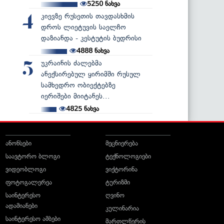
5250
ნახვა
კიევზე რუსეთის თავდასხმის
4
დროს ლიეტუვის საელჩო
დაზიანდა - კესტუტის ბუდრისი
4888
ნახვა
უკრაინის ძალებმა
5
ანექსირებულ ყირიმში რუსულ
სამხედრო ობიექტებზე
იერიშები მიიტანეს...
4825
ნახვა
ანონსები
მეცნიერება
საავტორო ბლოგი
ტექნოლოგიები
ვიდეობლოგი
ვიქტორინა
ფოტოგალერეა
ტურიზმი
საინტერესო
ღვინო
ადამიანები
კულინარია
საინტერესო ამბები
მართლწერის