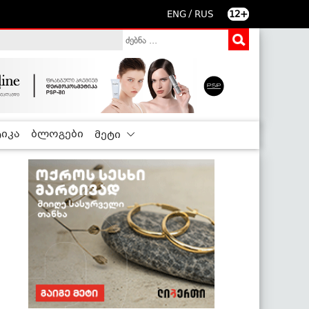
/
ENG
RUS
12+
იკა
ბლოგები
მეტი