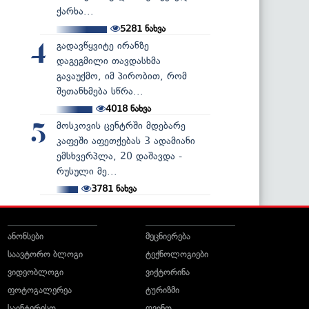
ქარხა...
5281
ნახვა
გადავწყვიტე ირანზე
4
დაგეგმილი თავდასხმა
გავაუქმო, იმ პირობით, რომ
შეთანხმება სწრა...
4018
ნახვა
მოსკოვის ცენტრში მდებარე
5
კაფეში აფეთქებას 3 ადამიანი
ემსხვერპლა, 20 დაშავდა -
რუსული მე...
3781
ნახვა
ანონსები
მეცნიერება
საავტორო ბლოგი
ტექნოლოგიები
ვიდეობლოგი
ვიქტორინა
ფოტოგალერეა
ტურიზმი
საინტერესო
ღვინო