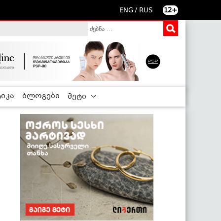
/
ENG
RUS
12+
იკა
ბლოგები
მეტი