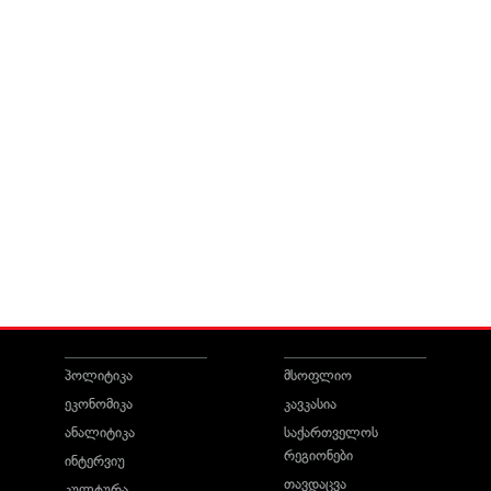
პოლიტიკა
მსოფლიო
ეკონომიკა
კავკასია
ანალიტიკა
საქართველოს
რეგიონები
ინტერვიუ
თავდაცვა
კულტურა