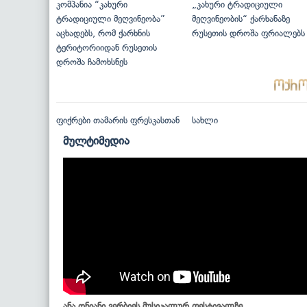
კომპანია “კახური
„კახური ტრადიციული
ტრადიციული მეღვინეობა”
მეღვინეობის“ ქარხანაზე
აცხადებს, რომ ქარხნის
რუსეთის დროშა ფრიალებს
ტერიტორიიდან რუსეთის
დროშა ჩამოხსნეს
ფიქრები თამარის ფრესკასთან
სახლი
მულტიმედია
ანა ონიანი ვერბიეს მუსიკალურ ფესტივალზე