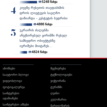
5248
ნახვა
კიევზე რუსეთის თავდასხმის
4
დროს ლიეტუვის საელჩო
დაზიანდა - კესტუტის ბუდრისი
4886
ნახვა
უკრაინის ძალებმა
5
ანექსირებულ ყირიმში რუსულ
სამხედრო ობიექტებზე
იერიშები მიიტანეს...
4824
ნახვა
ანონსები
მეცნიერება
საავტორო ბლოგი
ტექნოლოგიები
ვიდეობლოგი
ვიქტორინა
ფოტოგალერეა
ტურიზმი
საინტერესო
ღვინო
ადამიანები
კულინარია
საინტერესო ამბები
მართლწერის