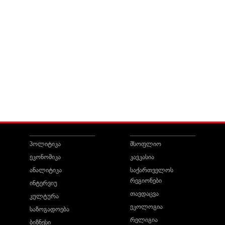
პოლიტიკა
მსოფლიო
ეკონომიკა
კავკასია
ანალიტიკა
საქართველოს
რეგიონები
ინტერვიუ
თავდაცვა
კულტურა
ეკოლოგია
საზოგადოება
რელიგია
ბიზნესი