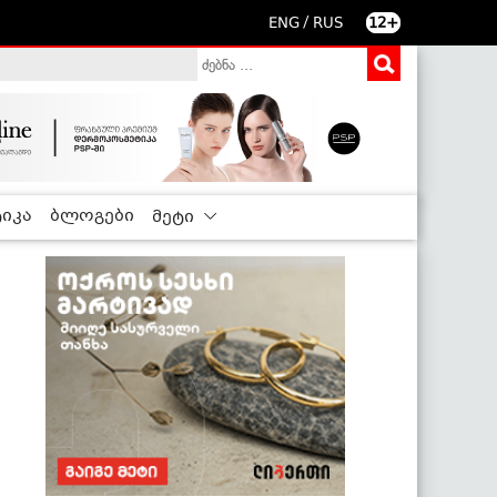
/
ENG
RUS
12+
იკა
ბლოგები
მეტი